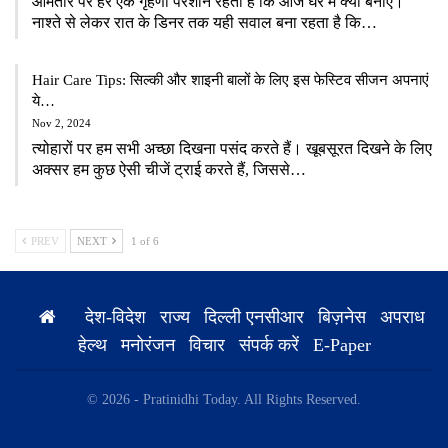
आमतौर पर हर एक गृहणी परेशान रहती है कि आज घर में क्या बनाएं।
नाश्ते से लेकर रात के डिनर तक यही सवाल बना रहता है कि…
Hair Care Tips: सिल्की और शाइनी बालों के लिए इस फेस्टिव सीजन अपनाएं
ये…
Nov 2, 2024
त्योहारों पर हम सभी अच्छा दिखना पसंद करते हैं। खूबसूरत दिखने के लिए
अक्सर हम कुछ ऐसी चीजें ट्राई करते हैं, जिससे…
PREV
NEXT
1 of 6
देश-विदेश
राज्य
दिल्ली एनसीआर
बिज़नेस
अपराध
हेल्थ
मनोरंजन
विचार
संपर्क करें
E-Paper
© 2026 - Pratinidhi Today. All Rights Reserved.