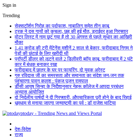
Sign in
Trending
सेक्सटॉर्शन गिरोह का पर्दाफाश, नाबालिग समेत तीन काबू
ट्रक ने दस गायों को कुचला, छह की हुई मौत, ड्राईवर हुआ गिरफ्तार
वोटर लिस्ट में नाम छूट गया है तो 30 अगस्त से पहले सुधार का आखिरी
मौका
1.41 करोड़ की ट्री मेंटेनेंस मशीनें 2 साल से बेकार, फरीदाबाद निगम ने
पेड़ों की छंटाई के लिए खरीदी थी
प्रॉपर्टी डीलर को लूटने वाले 2 डिलीवरी ब्वॉय काबू, फरीदाबाद में 2 घंटे
कार में बंधक बनाकर रखा
फरीदाबाद में छात्र के घर पर फायरिंग, दो युवक अरेस्ट
गुरु रविदास जी का समरसता और समानता का संदेश जन-जन तक
पहुंचाएगा पावन कलश : पंकज पूजन रामपाल
डीसी आयुष सिन्हा के निर्देशानुसार नेहरू कॉलेज में आपदा प्रबंधन
अभ्यास आयोजित
दो निर्दलीय पार्षदों ने दी गिरफ्तारी, औपचारिकता पूरी होने के बाद रिहाई
धूमधाम से मनाया जाएगा जन्माष्टमी का पर्व : डॉ राजेश भाटिया
ptoday - Trending News and Views Portal
देश-विदेश
राज्य