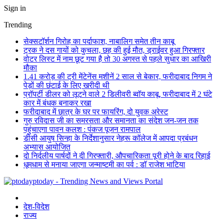
Sign in
Trending
सेक्सटॉर्शन गिरोह का पर्दाफाश, नाबालिग समेत तीन काबू
ट्रक ने दस गायों को कुचला, छह की हुई मौत, ड्राईवर हुआ गिरफ्तार
वोटर लिस्ट में नाम छूट गया है तो 30 अगस्त से पहले सुधार का आखिरी
मौका
1.41 करोड़ की ट्री मेंटेनेंस मशीनें 2 साल से बेकार, फरीदाबाद निगम ने
पेड़ों की छंटाई के लिए खरीदी थी
प्रॉपर्टी डीलर को लूटने वाले 2 डिलीवरी ब्वॉय काबू, फरीदाबाद में 2 घंटे
कार में बंधक बनाकर रखा
फरीदाबाद में छात्र के घर पर फायरिंग, दो युवक अरेस्ट
गुरु रविदास जी का समरसता और समानता का संदेश जन-जन तक
पहुंचाएगा पावन कलश : पंकज पूजन रामपाल
डीसी आयुष सिन्हा के निर्देशानुसार नेहरू कॉलेज में आपदा प्रबंधन
अभ्यास आयोजित
दो निर्दलीय पार्षदों ने दी गिरफ्तारी, औपचारिकता पूरी होने के बाद रिहाई
धूमधाम से मनाया जाएगा जन्माष्टमी का पर्व : डॉ राजेश भाटिया
ptoday - Trending News and Views Portal
देश-विदेश
राज्य