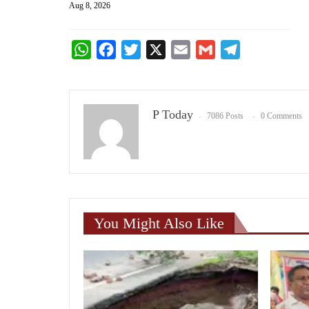
Aug 8, 2026
WhatsApp
Facebook
Twitter
X
Email
Gmail
Telegram
P Today
7086 Posts
0 Comments
You Might Also Like