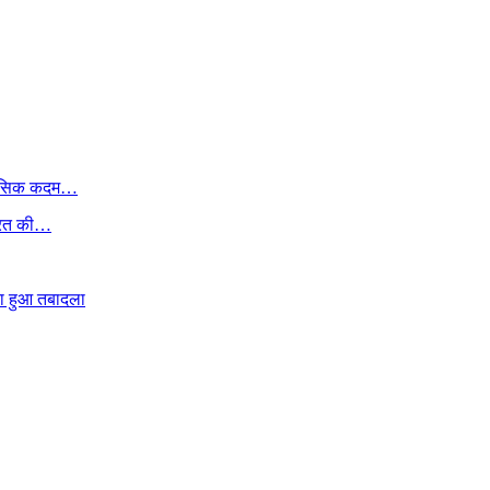
तिहासिक कदम…
भारत की…
ा हुआ तबादला