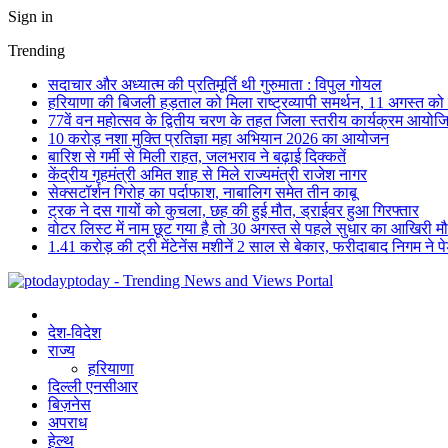
Sign in
Trending
सदाचार और अध्यात्म की प्रतिमूर्ति थी गुरुमाता : विपुल गोयल
हरियाणा की बिजली हड़ताल को मिला राष्ट्रव्यापी समर्थन, 11 अगस्त को देशभ
77वें वन महोत्सव के द्वितीय चरण के तहत जिला स्तरीय कार्यक्रम आयोज
10 करोड़ नशा मुक्ति प्रतिज्ञा महा अभियान 2026 का आयोजन
बारिश से गर्मी से मिली राहत, जलभराव ने बढ़ाई दिक्कतें
केंद्रीय गृहमंत्री अमित शाह से मिले राज्यमंत्री राजेश नागर
सेक्सटॉर्शन गिरोह का पर्दाफाश, नाबालिग समेत तीन काबू
ट्रक ने दस गायों को कुचला, छह की हुई मौत, ड्राईवर हुआ गिरफ्तार
वोटर लिस्ट में नाम छूट गया है तो 30 अगस्त से पहले सुधार का आखिरी म
1.41 करोड़ की ट्री मेंटेनेंस मशीनें 2 साल से बेकार, फरीदाबाद निगम ने प
ptoday - Trending News and Views Portal
देश-विदेश
राज्य
हरियाणा
दिल्ली एनसीआर
बिज़नेस
अपराध
हेल्थ