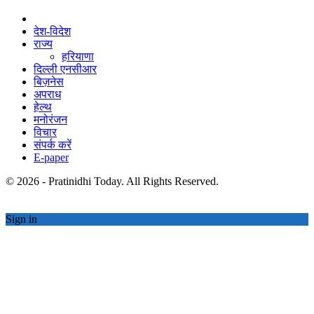
देश-विदेश
राज्य
हरियाणा
दिल्ली एनसीआर
बिज़नेस
अपराध
हेल्थ
मनोरंजन
विचार
संपर्क करें
E-paper
© 2026 - Pratinidhi Today. All Rights Reserved.
Sign in