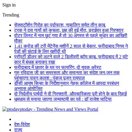
Sign in
Trending
सेक्सटॉर्शन गिरोह का पर्दाफाश, नाबालिग समेत तीन काबू
ट्रक ने दस गायों को कुचला, छह की हुई मौत, ड्राईवर हुआ गिरफ्तार
वोटर लिस्ट में नाम छूट गया है तो 30 अगस्त से पहले सुधार का आखिरी
मौका
1.41 करोड़ की ट्री मेंटेनेंस मशीनें 2 साल से बेकार, फरीदाबाद निगम ने
पेड़ों की छंटाई के लिए खरीदी थी
प्रॉपर्टी डीलर को लूटने वाले 2 डिलीवरी ब्वॉय काबू, फरीदाबाद में 2 घंटे
कार में बंधक बनाकर रखा
फरीदाबाद में छात्र के घर पर फायरिंग, दो युवक अरेस्ट
गुरु रविदास जी का समरसता और समानता का संदेश जन-जन तक
पहुंचाएगा पावन कलश : पंकज पूजन रामपाल
डीसी आयुष सिन्हा के निर्देशानुसार नेहरू कॉलेज में आपदा प्रबंधन
अभ्यास आयोजित
दो निर्दलीय पार्षदों ने दी गिरफ्तारी, औपचारिकता पूरी होने के बाद रिहाई
धूमधाम से मनाया जाएगा जन्माष्टमी का पर्व : डॉ राजेश भाटिया
ptoday - Trending News and Views Portal
देश-विदेश
राज्य