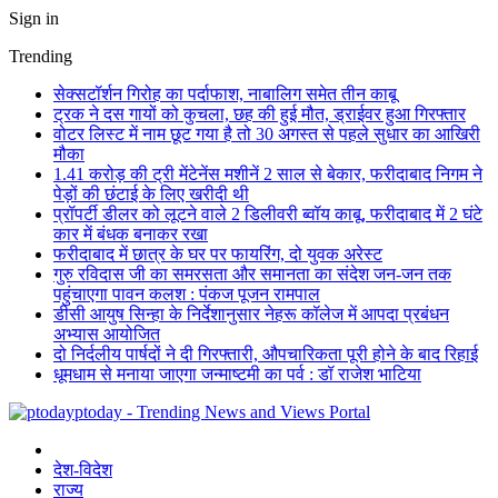
Sign in
Trending
सेक्सटॉर्शन गिरोह का पर्दाफाश, नाबालिग समेत तीन काबू
ट्रक ने दस गायों को कुचला, छह की हुई मौत, ड्राईवर हुआ गिरफ्तार
वोटर लिस्ट में नाम छूट गया है तो 30 अगस्त से पहले सुधार का आखिरी
मौका
1.41 करोड़ की ट्री मेंटेनेंस मशीनें 2 साल से बेकार, फरीदाबाद निगम ने
पेड़ों की छंटाई के लिए खरीदी थी
प्रॉपर्टी डीलर को लूटने वाले 2 डिलीवरी ब्वॉय काबू, फरीदाबाद में 2 घंटे
कार में बंधक बनाकर रखा
फरीदाबाद में छात्र के घर पर फायरिंग, दो युवक अरेस्ट
गुरु रविदास जी का समरसता और समानता का संदेश जन-जन तक
पहुंचाएगा पावन कलश : पंकज पूजन रामपाल
डीसी आयुष सिन्हा के निर्देशानुसार नेहरू कॉलेज में आपदा प्रबंधन
अभ्यास आयोजित
दो निर्दलीय पार्षदों ने दी गिरफ्तारी, औपचारिकता पूरी होने के बाद रिहाई
धूमधाम से मनाया जाएगा जन्माष्टमी का पर्व : डॉ राजेश भाटिया
ptoday - Trending News and Views Portal
देश-विदेश
राज्य