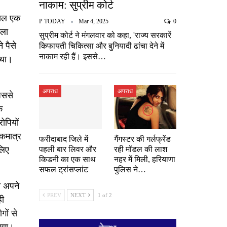
नाकाम: सुप्रीम कोर्ट
काल एक
P TODAY
Mar 4, 2025
0
वला
सुप्रीम कोर्ट ने मंगलवार को कहा, 'राज्य सरकारें
 पैसे
किफायती चिकित्सा और बुनियादी ढांचा देने में
नाकाम रही हैं। इससे…
 था।
अपराध
अपराध
िससे
ि
ोपियों
कमात्र
फरीदाबाद जिले में
गैंगस्टर की गर्लफ्रेंड
लिए
पहली बार लिवर और
रही मॉडल की लाश
किडनी का एक साथ
नहर में मिली, हरियाणा
सफल ट्रांसप्लांट
पुलिस ने…
त अपने
PREV
NEXT
1 of 2
ही
ों से
 गया।