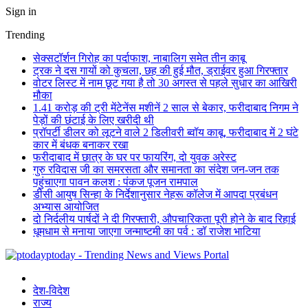
Sign in
Trending
सेक्सटॉर्शन गिरोह का पर्दाफाश, नाबालिग समेत तीन काबू
ट्रक ने दस गायों को कुचला, छह की हुई मौत, ड्राईवर हुआ गिरफ्तार
वोटर लिस्ट में नाम छूट गया है तो 30 अगस्त से पहले सुधार का आखिरी
मौका
1.41 करोड़ की ट्री मेंटेनेंस मशीनें 2 साल से बेकार, फरीदाबाद निगम ने
पेड़ों की छंटाई के लिए खरीदी थी
प्रॉपर्टी डीलर को लूटने वाले 2 डिलीवरी ब्वॉय काबू, फरीदाबाद में 2 घंटे
कार में बंधक बनाकर रखा
फरीदाबाद में छात्र के घर पर फायरिंग, दो युवक अरेस्ट
गुरु रविदास जी का समरसता और समानता का संदेश जन-जन तक
पहुंचाएगा पावन कलश : पंकज पूजन रामपाल
डीसी आयुष सिन्हा के निर्देशानुसार नेहरू कॉलेज में आपदा प्रबंधन
अभ्यास आयोजित
दो निर्दलीय पार्षदों ने दी गिरफ्तारी, औपचारिकता पूरी होने के बाद रिहाई
धूमधाम से मनाया जाएगा जन्माष्टमी का पर्व : डॉ राजेश भाटिया
ptoday - Trending News and Views Portal
देश-विदेश
राज्य