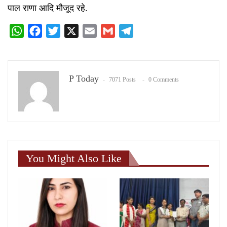
पाल राणा आदि मौजूद रहे.
WhatsApp
Facebook
Twitter
X
Email
Gmail
Telegram
P Today
7071 Posts
0 Comments
You Might Also Like