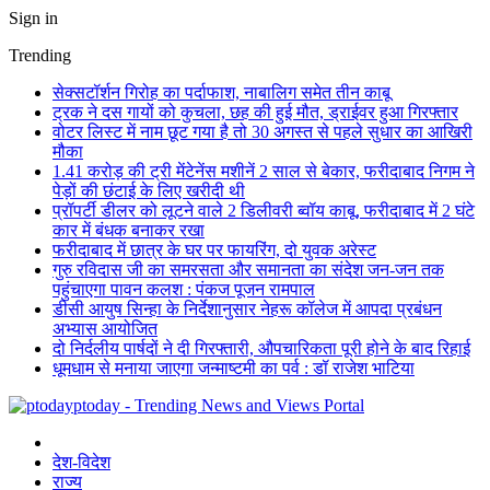
Sign in
Trending
सेक्सटॉर्शन गिरोह का पर्दाफाश, नाबालिग समेत तीन काबू
ट्रक ने दस गायों को कुचला, छह की हुई मौत, ड्राईवर हुआ गिरफ्तार
वोटर लिस्ट में नाम छूट गया है तो 30 अगस्त से पहले सुधार का आखिरी
मौका
1.41 करोड़ की ट्री मेंटेनेंस मशीनें 2 साल से बेकार, फरीदाबाद निगम ने
पेड़ों की छंटाई के लिए खरीदी थी
प्रॉपर्टी डीलर को लूटने वाले 2 डिलीवरी ब्वॉय काबू, फरीदाबाद में 2 घंटे
कार में बंधक बनाकर रखा
फरीदाबाद में छात्र के घर पर फायरिंग, दो युवक अरेस्ट
गुरु रविदास जी का समरसता और समानता का संदेश जन-जन तक
पहुंचाएगा पावन कलश : पंकज पूजन रामपाल
डीसी आयुष सिन्हा के निर्देशानुसार नेहरू कॉलेज में आपदा प्रबंधन
अभ्यास आयोजित
दो निर्दलीय पार्षदों ने दी गिरफ्तारी, औपचारिकता पूरी होने के बाद रिहाई
धूमधाम से मनाया जाएगा जन्माष्टमी का पर्व : डॉ राजेश भाटिया
ptoday - Trending News and Views Portal
देश-विदेश
राज्य