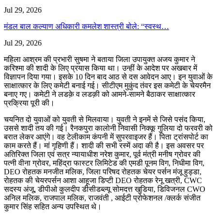
Jul 29, 2026
मंडल बाल कल्याण अधिकारी कमलेश शास्त्री बोले: “स्वस्थ…
Jul 29, 2026
महिला आश्रम की प्रभारी सुषमा ने बताया जिला उपायुक्त अजय कुमार ने
करिश्मा की शादी के लिए प्रयास किया था। उन्हीं के आदेश पर अखबार में
विज्ञापन दिया गया। इसके 10 दिन बाद आठ से दस आवेदन आए। इन युवाओं के
साक्षात्कार के लिए कमेटी बनाई गई। सीटीएम मुकुंद तंवर इस कमेटी के चेयरमैन
बनाए गए। कमेटी ने लडक़े व लडक़ी को आमने-सामने बैठाकर साक्षात्कार
प्रक्रिया पूरी की।
चयनित दो युवाओं को युवती से मिलवाया। युवती ने इनमें से जिसे पसंद किया,
उससे शादी तय की गई। रैनकपुरा कालोनी निवासी निक्कू गुलिया दो फरवरी को
बरात लेकर आएंगे। वह टेलीकाम कंपनी में सुपरवाइजर हैं। पिता ट्रांसपोर्ट का
काम करते हैं। मां गृहिणी हैं। शादी की सभी रस्में अदा की है। इस अवसर पर
अतिरिक्त जिला एवं सत्र न्यायाधीश नरेश कुमार, पूर्व मंत्री मनीष ग्रोवर की
पत्नी वीना ग्रोवर, महिंद्रा फास्टर लिमिटेड की एमडी पूनम विग, निधीमा विग,
DEO रोहतक मनजीत मलिक, जिला परिषद रोहतक चेयर पर्सन मंजू हुड्डा,
रोहतक की चेयरपर्सन आशा आहूजा डिप्टी DEO रोहतक रेनू खत्री, CWC
सदस्य अंजू, डीपीओ कुलदीप डीसीडब्ल्यू सोमदत्त खुडिया, डिविजनल CWO
अनिल मलिक, राजपाल मलिक, राजवंती , आईटी प्रोफेशनल /क्लर्क संजीत
कुमार सिंह सहित अन्य उपस्थित थे।