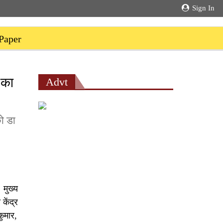
Sign In
Paper
 का
Advt
को डा
 मुख्य
केंद्र
ुमार,