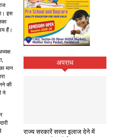
माज
गया। इस
उनका
िय हैं।
ध्यक्ष
ा,
अपराध
नका मान
ारा
नने की
 ने
ार
ेदारी
ं
राज्य सरकारें सस्ता इलाज देने में