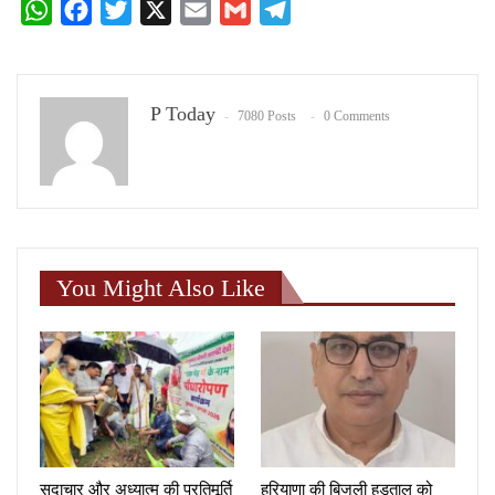
WhatsApp
Facebook
Twitter
X
Email
Gmail
Telegram
P Today
7080 Posts
0 Comments
You Might Also Like
सदाचार और अध्यात्म की प्रतिमूर्ति
हरियाणा की बिजली हड़ताल को