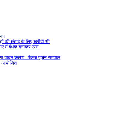
ौका
ेड़ों की छंटाई के लिए खरीदी थी
 कार में बंधक बनाकर रखा
एगा पावन कलश : पंकज पूजन रामपाल
यास आयोजित