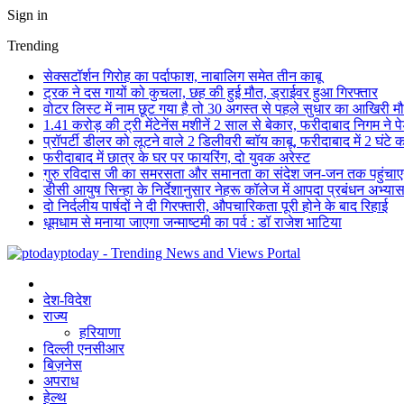
Sign in
Trending
सेक्सटॉर्शन गिरोह का पर्दाफाश, नाबालिग समेत तीन काबू
ट्रक ने दस गायों को कुचला, छह की हुई मौत, ड्राईवर हुआ गिरफ्तार
वोटर लिस्ट में नाम छूट गया है तो 30 अगस्त से पहले सुधार का आखिरी म
1.41 करोड़ की ट्री मेंटेनेंस मशीनें 2 साल से बेकार, फरीदाबाद निगम ने प
प्रॉपर्टी डीलर को लूटने वाले 2 डिलीवरी ब्वॉय काबू, फरीदाबाद में 2 घंटे
फरीदाबाद में छात्र के घर पर फायरिंग, दो युवक अरेस्ट
गुरु रविदास जी का समरसता और समानता का संदेश जन-जन तक पहुंचा
डीसी आयुष सिन्हा के निर्देशानुसार नेहरू कॉलेज में आपदा प्रबंधन अभ्
दो निर्दलीय पार्षदों ने दी गिरफ्तारी, औपचारिकता पूरी होने के बाद रिहाई
धूमधाम से मनाया जाएगा जन्माष्टमी का पर्व : डॉ राजेश भाटिया
ptoday - Trending News and Views Portal
देश-विदेश
राज्य
हरियाणा
दिल्ली एनसीआर
बिज़नेस
अपराध
हेल्थ