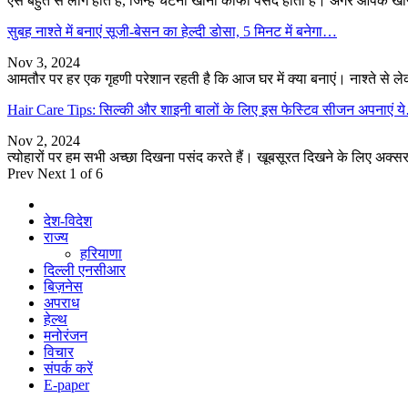
ऐसे बहुत से लोग होते हैं, जिन्हें चटनी खाना काफी पसंद होता है। अगर आपके 
सुबह नाश्ते में बनाएं सूजी-बेसन का हेल्दी डोसा, 5 मिनट में बनेगा…
Nov 3, 2024
आमतौर पर हर एक गृहणी परेशान रहती है कि आज घर में क्या बनाएं। नाश्ते से
Hair Care Tips: सिल्की और शाइनी बालों के लिए इस फेस्टिव सीजन अपनाएं 
Nov 2, 2024
त्योहारों पर हम सभी अच्छा दिखना पसंद करते हैं। खूबसूरत दिखने के लिए अक्सर
Prev
Next
1 of 6
देश-विदेश
राज्य
हरियाणा
दिल्ली एनसीआर
बिज़नेस
अपराध
हेल्थ
मनोरंजन
विचार
संपर्क करें
E-paper