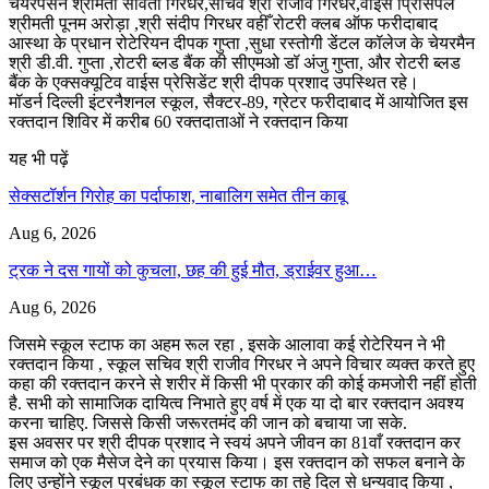
चेयरपर्सन श्रीमती सविता गिरधर,सचिव श्री राजीव गिरधर,वाइस प्रिंसिपल
श्रीमती पूनम अरोड़ा ,श्री संदीप गिरधर वहीँ रोटरी क्लब ऑफ फरीदाबाद
आस्था के प्रधान रोटेरियन दीपक गुप्ता ,सुधा रस्तोगी डेंटल कॉलेज के चेयरमैन
श्री डी.वी. गुप्ता ,रोटरी ब्लड बैंक की सीएमओ डॉ अंजु गुप्ता, और रोटरी ब्लड
बैंक के एक्सक्यूटिव वाईस प्रेसिडेंट श्री दीपक प्रशाद उपस्थित रहे।
मॉडर्न दिल्ली इंटरनैशनल स्कूल, सैक्टर-89, ग्रेटर फरीदाबाद में आयोजित इस
रक्तदान शिविर में करीब 60 रक्तदाताओं ने रक्तदान किया
यह भी पढ़ें
सेक्सटॉर्शन गिरोह का पर्दाफाश, नाबालिग समेत तीन काबू
Aug 6, 2026
ट्रक ने दस गायों को कुचला, छह की हुई मौत, ड्राईवर हुआ…
Aug 6, 2026
जिसमे स्कूल स्टाफ का अहम रूल रहा , इसके आलावा कई रोटेरियन ने भी
रक्तदान किया , स्कूल सचिव श्री राजीव गिरधर ने अपने विचार व्यक्त करते हुए
कहा की रक्तदान करने से शरीर में किसी भी प्रकार की कोई कमजोरी नहीं होती
है. सभी को सामाजिक दायित्व निभाते हुए वर्ष में एक या दो बार रक्तदान अवश्य
करना चाहिए. जिससे किसी जरूरतमंद की जान को बचाया जा सके.
इस अवसर पर श्री दीपक प्रशाद ने स्वयं अपने जीवन का 81वाँ रक्तदान कर
समाज को एक मैसेज देने का प्रयास किया। इस रक्तदान को सफल बनाने के
लिए उन्होंने स्कूल प्रबंधक का स्कूल स्टाफ का तहे दिल से धन्यवाद किया ,