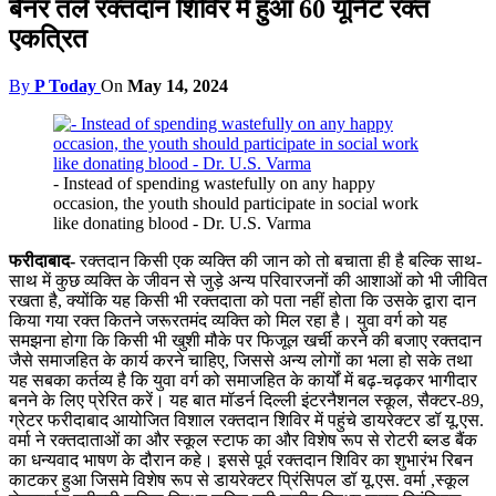
बैनर तले रक्तदान शिविर में हुआ 60 यूनिट रक्त
एकत्रित
By
P Today
On
May 14, 2024
- Instead of spending wastefully on any happy
occasion, the youth should participate in social work
like donating blood - Dr. U.S. Varma
फरीदाबाद-
रक्तदान किसी एक व्यक्ति की जान को तो बचाता ही है बल्कि साथ-
साथ में कुछ व्यक्ति के जीवन से जुड़े अन्य परिवारजनों की आशाओं को भी जीवित
रखता है, क्योंकि यह किसी भी रक्तदाता को पता नहीं होता कि उसके द्वारा दान
किया गया रक्त कितने जरूरतमंद व्यक्ति को मिल रहा है। युवा वर्ग को यह
समझना होगा कि किसी भी खुशी मौके पर फिजूल खर्ची करने की बजाए रक्तदान
जैसे समाजहित के कार्य करने चाहिए, जिससे अन्य लोगों का भला हो सके तथा
यह सबका कर्तव्य है कि युवा वर्ग को समाजहित के कार्यों में बढ़-चढ़कर भागीदार
बनने के लिए प्रेरित करें। यह बात मॉडर्न दिल्ली इंटरनैशनल स्कूल, सैक्टर-89,
ग्रेटर फरीदाबाद आयोजित विशाल रक्तदान शिविर में पहुंचे डायरेक्टर डॉ यू.एस.
वर्मा ने रक्तदाताओं का और स्कूल स्टाफ का और विशेष रूप से रोटरी ब्लड बैंक
का धन्यवाद भाषण के दौरान कहे। इससे पूर्व रक्तदान शिविर का शुभारंभ रिबन
काटकर हुआ जिसमे विशेष रूप से डायरेक्टर प्रिंसिपल डॉ यू.एस. वर्मा ,स्कूल