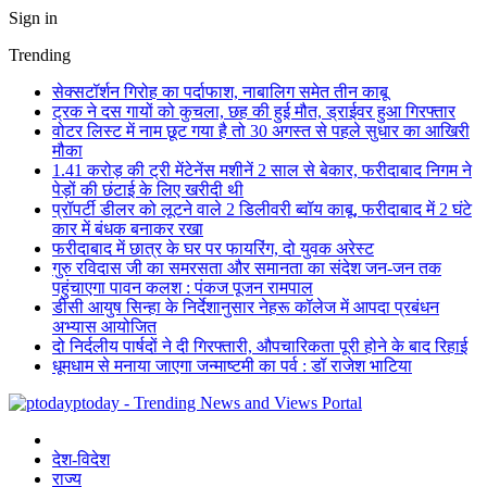
Sign in
Trending
सेक्सटॉर्शन गिरोह का पर्दाफाश, नाबालिग समेत तीन काबू
ट्रक ने दस गायों को कुचला, छह की हुई मौत, ड्राईवर हुआ गिरफ्तार
वोटर लिस्ट में नाम छूट गया है तो 30 अगस्त से पहले सुधार का आखिरी
मौका
1.41 करोड़ की ट्री मेंटेनेंस मशीनें 2 साल से बेकार, फरीदाबाद निगम ने
पेड़ों की छंटाई के लिए खरीदी थी
प्रॉपर्टी डीलर को लूटने वाले 2 डिलीवरी ब्वॉय काबू, फरीदाबाद में 2 घंटे
कार में बंधक बनाकर रखा
फरीदाबाद में छात्र के घर पर फायरिंग, दो युवक अरेस्ट
गुरु रविदास जी का समरसता और समानता का संदेश जन-जन तक
पहुंचाएगा पावन कलश : पंकज पूजन रामपाल
डीसी आयुष सिन्हा के निर्देशानुसार नेहरू कॉलेज में आपदा प्रबंधन
अभ्यास आयोजित
दो निर्दलीय पार्षदों ने दी गिरफ्तारी, औपचारिकता पूरी होने के बाद रिहाई
धूमधाम से मनाया जाएगा जन्माष्टमी का पर्व : डॉ राजेश भाटिया
ptoday - Trending News and Views Portal
देश-विदेश
राज्य