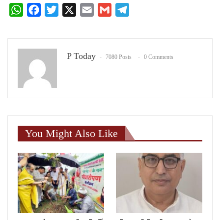
WhatsApp
Facebook
Twitter
X
Email
Gmail
Telegram
P Today
7080 Posts
0 Comments
You Might Also Like