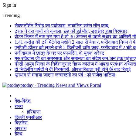
Sign in
Trending
सेक्सटॉर्शन गिरोह का पर्दाफाश, नाबालिग समेत तीन काबू
ट्रक ने दस गायों को कुचला, छह की हुई मौत, ड्राईवर हुआ गिरफ्तार
वोटर लिस्ट में नाम छूट गया है तो 30 अगस्त से पहले सुधार का आखिरी म
1.41 करोड़ की ट्री मेंटेनेंस मशीनें 2 साल से बेकार, फरीदाबाद निगम ने प
प्रॉपर्टी डीलर को लूटने वाले 2 डिलीवरी ब्वॉय काबू, फरीदाबाद में 2 घंटे
फरीदाबाद में छात्र के घर पर फायरिंग, दो युवक अरेस्ट
गुरु रविदास जी का समरसता और समानता का संदेश जन-जन तक पहुंचा
डीसी आयुष सिन्हा के निर्देशानुसार नेहरू कॉलेज में आपदा प्रबंधन अभ्
दो निर्दलीय पार्षदों ने दी गिरफ्तारी, औपचारिकता पूरी होने के बाद रिहाई
धूमधाम से मनाया जाएगा जन्माष्टमी का पर्व : डॉ राजेश भाटिया
ptoday - Trending News and Views Portal
देश-विदेश
राज्य
हरियाणा
दिल्ली एनसीआर
बिज़नेस
अपराध
हेल्थ