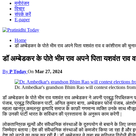
मनोरंजन
विचार
संपर्क करें
E-paper
Home
डॉ अम्बेडकर के पोते भीम राव अपने पिता यशवंत राव व कांशीराम की चुना
डॉ अम्बेडकर के पोते भीम राव अपने पिता यशवंत राव व
By
P Today
On
Mar 27, 2024
Dr. Ambedkar's grandson Bhim Rao will contest elections fro
डॉ अम्बेडकर के पोते भीम राव यशवंत राव अम्बेडकर ने अपनी प्रबुद्ध रिपब्लिकन पार्टी
पंजाब, प्रबुद्ध रिपब्लिकन पार्टी, अनिल कुमार बागा, अम्बेडकर फोर्स पंजाब, अंतर
महला खानपुर,कमलनूर इत्यादि समाज के काफ़ी गणमान्य व्यक्ति उनके साथ मौजूद रहे
कि उनकी पार्टी भारत के सविंधान की प्रस्तावना के अनुरूप काम करेगी |
लोकतान्त्रिक मूल्यों और संवैधानिक संस्थाओं के दुरुपयोग से बचाने के लिए जन
जिम्मेदार बताया | देश की संवैधानिक संस्थाओं को कमजोर किया जा रहा है और इन
देश को लूटने का काम कर रही है | डॉ अम्बेडकर ने कहा हम सविधान विरोधी बीजेपी 