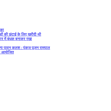
ौका
ेड़ों की छंटाई के लिए खरीदी थी
 कार में बंधक बनाकर रखा
एगा पावन कलश : पंकज पूजन रामपाल
यास आयोजित