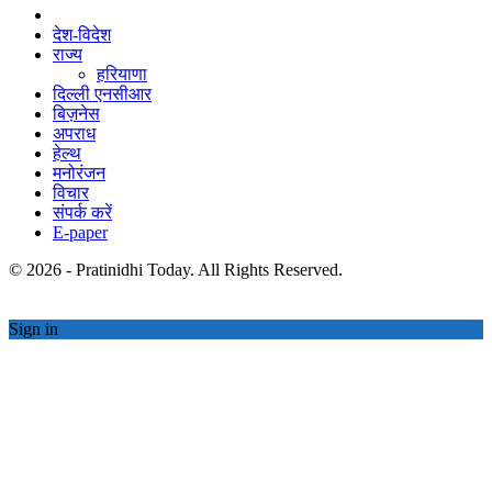
देश-विदेश
राज्य
हरियाणा
दिल्ली एनसीआर
बिज़नेस
अपराध
हेल्थ
मनोरंजन
विचार
संपर्क करें
E-paper
© 2026 - Pratinidhi Today. All Rights Reserved.
Sign in