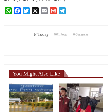
WhatsApp
Facebook
Twitter
X
Email
Gmail
Telegram
P Today
7071 Posts
0 Comments
You Might Also Like