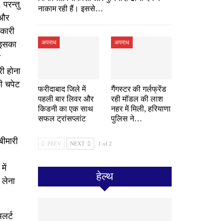
 परन्तु
नाकाम रही हैं। इससे…
 और
नकारी
अपराध
अपराध
 इसका
स
री होना
ी चपेट
फरीदाबाद जिले में
गैंगस्टर की गर्लफ्रेंड
पहली बार लिवर और
रही मॉडल की लाश
किडनी का एक साथ
नहर में मिली, हरियाणा
सफल ट्रांसप्लांट
पुलिस ने…
बीमारी
PREV
NEXT
1 of 2
में
हेल्थ
 लेना
अलर्ट