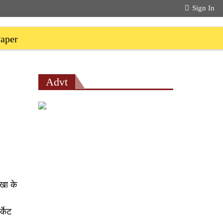
Sign In
aper
Advt
ाखा के
्केट