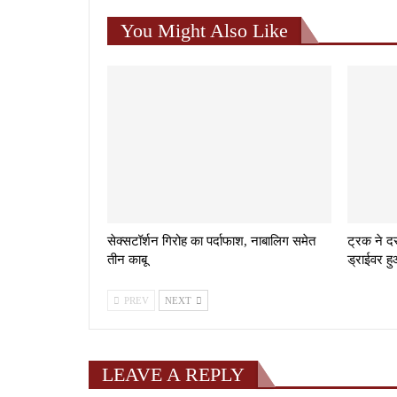
You Might Also Like
सेक्सटॉर्शन गिरोह का पर्दाफाश, नाबालिग समेत
ट्रक ने द
तीन काबू
ड्राईवर हु
PREV
NEXT
LEAVE A REPLY