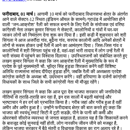
फरीदाबाद, 01 मार्च
।
आगामी 10 मार्च को फरीदाबाद विधानसभा क्षेत्र के अंतर्गत
आने वाले सेक्टर-12 स्थित (इंडियन ऑयल के सामने) ग्राउंड में आयोजित होने
वाली ‘जन-आक्रोश’ रैली को सफल बनाने के लिए रैली के संयोजक एवं वरिष्ठ
कांगेे्रसी नेता लखन कुमार सिंगला ने सेक्टरों, कालोनियों व गांवों में घर-घर
जाकर लोगों को निमंत्रण देना शुरू कर दिया है। इसी कड़ी मेें शुक्रवार को श्री
सिंगला ने आज अजरौंदा गांव, बुढैना गांव, सरपंच कालोनी आदि अनेकों क्षेत्रों में
लोगों से रूबरू होकर उन्हें रैली में आने का आमंत्रण दिया। जिस-जिस गांव व
कालोनियों में श्री सिंगला पहुंच रहे है, वहां-वहां भारी तादाद में लोग उन्हें रैली में
भारी संख्या में पहुंचने का विश्वास दिलाया। उपस्थितजनों को संबोधित करते हुए
लखन कुमार सिंगला ने कहा कि जन आक्रोश रैली में मुख्यातिथि के रूप में
प्रदेश के पूर्व मुख्यमंत्री चौ. भूपेंद्र सिंह हुड्डा शिरकत करेंगे वहीं विशिष्ट
अतिथि राज्यसभा सांसद दीपेंद्र हुड्डा होंगे, जबकि रैली की अध्यक्षता प्रदेश
कांग्रेस कमेटी के अध्यक्ष चौ. उदयभान करेंगे। वहीं हरियाणा के दर्जनों कांग्रेसी
विधायकों के साथ जिले के सभी कांग्रेसी नेता भी मौजूद रहेंगे।
लखन कुमार सिंगला ने कहा कि आज पूरा देश भाजपा सरकार की जनविरोधी
नीतियों से त्राहि-त्राहि कर रहा है, इन दस सालों में बढ़ती महंगाई और
भ्रष्टाचार ने हर वर्ग को प्रभावित किया है। गरीब जहां और गरीब हुआ है वहीं
अमीर और अमीर हुआ है। उन्होंने फरीदाबाद क्षेत्र की बात करते हुए कहा कि
भाजपा की स्वयंभू स्मार्ट सिटी में टूटी सडक़ें, पीने के पानी की कमी और
ओवरफ्लो सीवरेज व्यवस्था से जनता बदहाल है, हालात यह है कि शिकायतें करने
के बावजूद कोई सुनवाई नहीं होती, लोग नारकीय जीवन जीने को मजबूर है,
लेकिन भाजपा सरकार में बैठे मंत्री व विधायक विकास का राग अलाप रहे है।