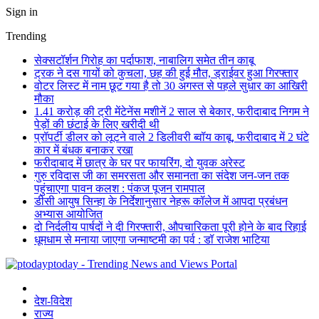
Sign in
Trending
सेक्सटॉर्शन गिरोह का पर्दाफाश, नाबालिग समेत तीन काबू
ट्रक ने दस गायों को कुचला, छह की हुई मौत, ड्राईवर हुआ गिरफ्तार
वोटर लिस्ट में नाम छूट गया है तो 30 अगस्त से पहले सुधार का आखिरी
मौका
1.41 करोड़ की ट्री मेंटेनेंस मशीनें 2 साल से बेकार, फरीदाबाद निगम ने
पेड़ों की छंटाई के लिए खरीदी थी
प्रॉपर्टी डीलर को लूटने वाले 2 डिलीवरी ब्वॉय काबू, फरीदाबाद में 2 घंटे
कार में बंधक बनाकर रखा
फरीदाबाद में छात्र के घर पर फायरिंग, दो युवक अरेस्ट
गुरु रविदास जी का समरसता और समानता का संदेश जन-जन तक
पहुंचाएगा पावन कलश : पंकज पूजन रामपाल
डीसी आयुष सिन्हा के निर्देशानुसार नेहरू कॉलेज में आपदा प्रबंधन
अभ्यास आयोजित
दो निर्दलीय पार्षदों ने दी गिरफ्तारी, औपचारिकता पूरी होने के बाद रिहाई
धूमधाम से मनाया जाएगा जन्माष्टमी का पर्व : डॉ राजेश भाटिया
ptoday - Trending News and Views Portal
देश-विदेश
राज्य