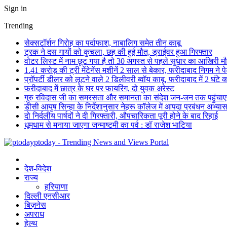
Sign in
Trending
सेक्सटॉर्शन गिरोह का पर्दाफाश, नाबालिग समेत तीन काबू
ट्रक ने दस गायों को कुचला, छह की हुई मौत, ड्राईवर हुआ गिरफ्तार
वोटर लिस्ट में नाम छूट गया है तो 30 अगस्त से पहले सुधार का आखिरी म
1.41 करोड़ की ट्री मेंटेनेंस मशीनें 2 साल से बेकार, फरीदाबाद निगम ने प
प्रॉपर्टी डीलर को लूटने वाले 2 डिलीवरी ब्वॉय काबू, फरीदाबाद में 2 घंटे
फरीदाबाद में छात्र के घर पर फायरिंग, दो युवक अरेस्ट
गुरु रविदास जी का समरसता और समानता का संदेश जन-जन तक पहुंचा
डीसी आयुष सिन्हा के निर्देशानुसार नेहरू कॉलेज में आपदा प्रबंधन अभ्
दो निर्दलीय पार्षदों ने दी गिरफ्तारी, औपचारिकता पूरी होने के बाद रिहाई
धूमधाम से मनाया जाएगा जन्माष्टमी का पर्व : डॉ राजेश भाटिया
ptoday - Trending News and Views Portal
देश-विदेश
राज्य
हरियाणा
दिल्ली एनसीआर
बिज़नेस
अपराध
हेल्थ