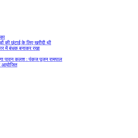
ौका
ेड़ों की छंटाई के लिए खरीदी थी
 कार में बंधक बनाकर रखा
एगा पावन कलश : पंकज पूजन रामपाल
यास आयोजित