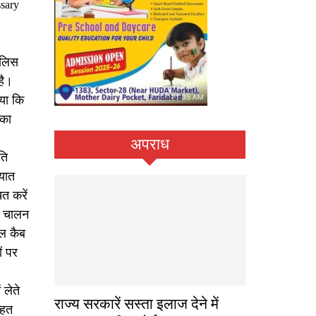
ssary
ुलिस
है।
ाया कि
नका
अपराध
ति
ायात
त करें
भी चालन
ूल कैब
ं पर
 लेते
राज्य सरकारें सस्ता इलाज देने में
हित