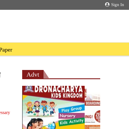
Sign In
Paper
े
Advt