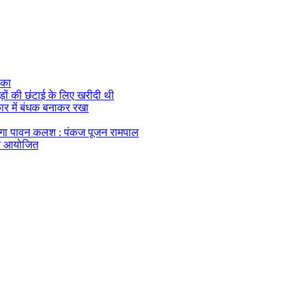
ौका
ेड़ों की छंटाई के लिए खरीदी थी
 कार में बंधक बनाकर रखा
एगा पावन कलश : पंकज पूजन रामपाल
यास आयोजित