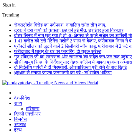
Sign in
Trending
सेक्सटॉर्शन गिरोह का पर्दाफाश, नाबालिग समेत तीन काबू
ट्रक ने दस गायों को कुचला, छह की हुई मौत, ड्राईवर हुआ गिरफ्तार
वोटर लिस्ट में नाम छूट गया है तो 30 अगस्त से पहले सुधार का आखिरी म
1.41 करोड़ की ट्री मेंटेनेंस मशीनें 2 साल से बेकार, फरीदाबाद निगम ने प
प्रॉपर्टी डीलर को लूटने वाले 2 डिलीवरी ब्वॉय काबू, फरीदाबाद में 2 घंटे
फरीदाबाद में छात्र के घर पर फायरिंग, दो युवक अरेस्ट
गुरु रविदास जी का समरसता और समानता का संदेश जन-जन तक पहुंचा
डीसी आयुष सिन्हा के निर्देशानुसार नेहरू कॉलेज में आपदा प्रबंधन अभ्
दो निर्दलीय पार्षदों ने दी गिरफ्तारी, औपचारिकता पूरी होने के बाद रिहाई
धूमधाम से मनाया जाएगा जन्माष्टमी का पर्व : डॉ राजेश भाटिया
ptoday - Trending News and Views Portal
देश-विदेश
राज्य
हरियाणा
दिल्ली एनसीआर
बिज़नेस
अपराध
हेल्थ