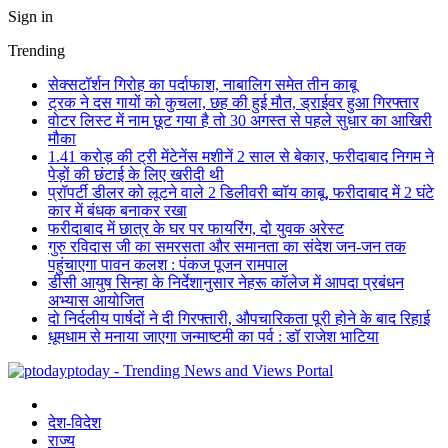
Sign in
Trending
सेक्सटॉर्शन गिरोह का पर्दाफाश, नाबालिग समेत तीन काबू
ट्रक ने दस गायों को कुचला, छह की हुई मौत, ड्राईवर हुआ गिरफ्तार
वोटर लिस्ट में नाम छूट गया है तो 30 अगस्त से पहले सुधार का आखिरी
मौका
1.41 करोड़ की ट्री मेंटेनेंस मशीनें 2 साल से बेकार, फरीदाबाद निगम ने
पेड़ों की छंटाई के लिए खरीदी थी
प्रॉपर्टी डीलर को लूटने वाले 2 डिलीवरी ब्वॉय काबू, फरीदाबाद में 2 घंटे
कार में बंधक बनाकर रखा
फरीदाबाद में छात्र के घर पर फायरिंग, दो युवक अरेस्ट
गुरु रविदास जी का समरसता और समानता का संदेश जन-जन तक
पहुंचाएगा पावन कलश : पंकज पूजन रामपाल
डीसी आयुष सिन्हा के निर्देशानुसार नेहरू कॉलेज में आपदा प्रबंधन
अभ्यास आयोजित
दो निर्दलीय पार्षदों ने दी गिरफ्तारी, औपचारिकता पूरी होने के बाद रिहाई
धूमधाम से मनाया जाएगा जन्माष्टमी का पर्व : डॉ राजेश भाटिया
ptoday - Trending News and Views Portal
देश-विदेश
राज्य