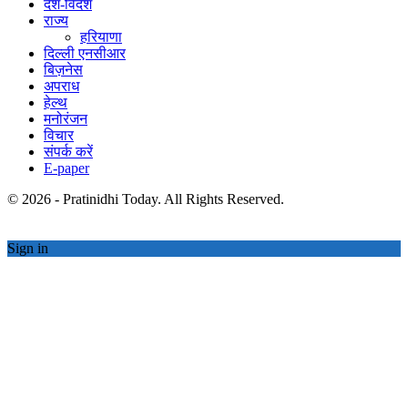
देश-विदेश
राज्य
हरियाणा
दिल्ली एनसीआर
बिज़नेस
अपराध
हेल्थ
मनोरंजन
विचार
संपर्क करें
E-paper
© 2026 - Pratinidhi Today. All Rights Reserved.
Sign in