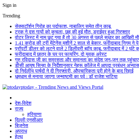
Sign in
Trending
सेक्सटॉर्शन गिरोह का पर्दाफाश, नाबालिग समेत तीन काबू
ट्रक ने दस गायों को कुचला, छह की हुई मौत, ड्राईवर हुआ गिरफ्तार
वोटर लिस्ट में नाम छूट गया है तो 30 अगस्त से पहले सुधार का आखिरी म
1.41 करोड़ की ट्री मेंटेनेंस मशीनें 2 साल से बेकार, फरीदाबाद निगम ने प
प्रॉपर्टी डीलर को लूटने वाले 2 डिलीवरी ब्वॉय काबू, फरीदाबाद में 2 घंटे
फरीदाबाद में छात्र के घर पर फायरिंग, दो युवक अरेस्ट
गुरु रविदास जी का समरसता और समानता का संदेश जन-जन तक पहुंचा
डीसी आयुष सिन्हा के निर्देशानुसार नेहरू कॉलेज में आपदा प्रबंधन अभ्
दो निर्दलीय पार्षदों ने दी गिरफ्तारी, औपचारिकता पूरी होने के बाद रिहाई
धूमधाम से मनाया जाएगा जन्माष्टमी का पर्व : डॉ राजेश भाटिया
ptoday - Trending News and Views Portal
देश-विदेश
राज्य
हरियाणा
दिल्ली एनसीआर
बिज़नेस
अपराध
हेल्थ