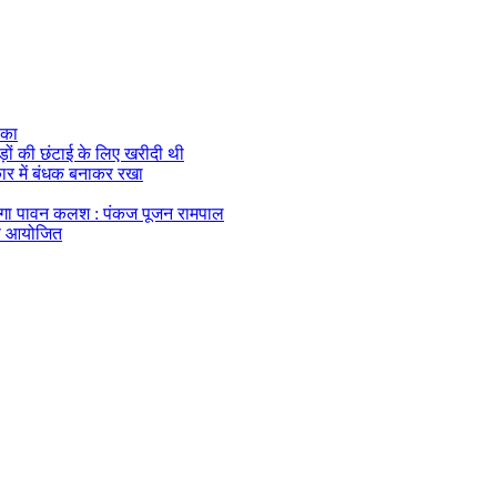
ौका
ेड़ों की छंटाई के लिए खरीदी थी
 कार में बंधक बनाकर रखा
एगा पावन कलश : पंकज पूजन रामपाल
यास आयोजित