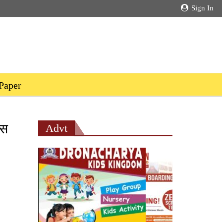
Sign In
Paper
मस
Advt