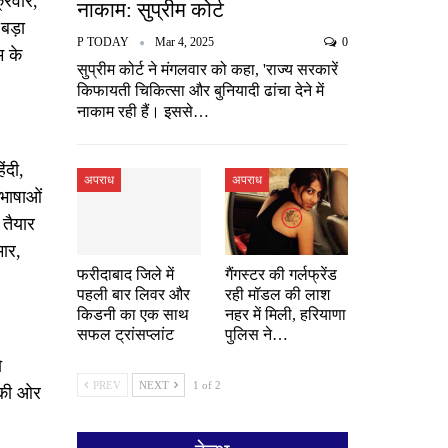
्रवार,
नाकाम: सुप्रीम कोर्ट
बड़ा
P TODAY
Mar 4, 2025
0
म के
सुप्रीम कोर्ट ने मंगलवार को कहा, 'राज्य सरकारें
किफायती चिकित्सा और बुनियादी ढांचा देने में
नाकाम रही हैं। इससे…
ंदी,
अपराध
अपराध
 भाषाओं
 तैयार
मार,
फरीदाबाद जिले में
गैंगस्टर की गर्लफ्रेंड
पहली बार लिवर और
रही मॉडल की लाश
किडनी का एक साथ
नहर में मिली, हरियाणा
सफल ट्रांसप्लांट
पुलिस ने…
ो
PREV
NEXT
1 of 2
 की ओर