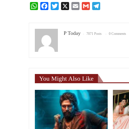
WhatsApp
Facebook
Twitter
X
Email
Gmail
Telegram
P Today
7071 Posts
0 Comments
You Might Also Like