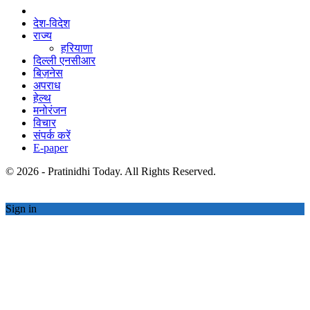
देश-विदेश
राज्य
हरियाणा
दिल्ली एनसीआर
बिज़नेस
अपराध
हेल्थ
मनोरंजन
विचार
संपर्क करें
E-paper
© 2026 - Pratinidhi Today. All Rights Reserved.
Sign in