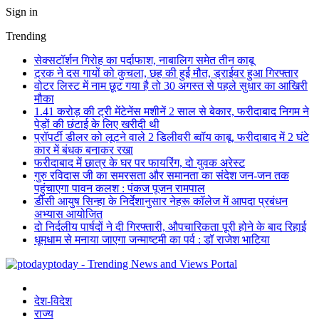
Sign in
Trending
सेक्सटॉर्शन गिरोह का पर्दाफाश, नाबालिग समेत तीन काबू
ट्रक ने दस गायों को कुचला, छह की हुई मौत, ड्राईवर हुआ गिरफ्तार
वोटर लिस्ट में नाम छूट गया है तो 30 अगस्त से पहले सुधार का आखिरी
मौका
1.41 करोड़ की ट्री मेंटेनेंस मशीनें 2 साल से बेकार, फरीदाबाद निगम ने
पेड़ों की छंटाई के लिए खरीदी थी
प्रॉपर्टी डीलर को लूटने वाले 2 डिलीवरी ब्वॉय काबू, फरीदाबाद में 2 घंटे
कार में बंधक बनाकर रखा
फरीदाबाद में छात्र के घर पर फायरिंग, दो युवक अरेस्ट
गुरु रविदास जी का समरसता और समानता का संदेश जन-जन तक
पहुंचाएगा पावन कलश : पंकज पूजन रामपाल
डीसी आयुष सिन्हा के निर्देशानुसार नेहरू कॉलेज में आपदा प्रबंधन
अभ्यास आयोजित
दो निर्दलीय पार्षदों ने दी गिरफ्तारी, औपचारिकता पूरी होने के बाद रिहाई
धूमधाम से मनाया जाएगा जन्माष्टमी का पर्व : डॉ राजेश भाटिया
ptoday - Trending News and Views Portal
देश-विदेश
राज्य