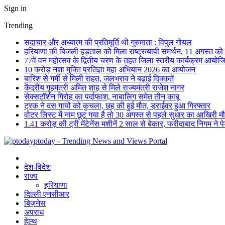
Sign in
Trending
सदाचार और अध्यात्म की प्रतिमूर्ति थी गुरुमाता : विपुल गोयल
हरियाणा की बिजली हड़ताल को मिला राष्ट्रव्यापी समर्थन, 11 अगस्त को देशभ
77वें वन महोत्सव के द्वितीय चरण के तहत जिला स्तरीय कार्यक्रम आयोज
10 करोड़ नशा मुक्ति प्रतिज्ञा महा अभियान 2026 का आयोजन
बारिश से गर्मी से मिली राहत, जलभराव ने बढ़ाई दिक्कतें
केंद्रीय गृहमंत्री अमित शाह से मिले राज्यमंत्री राजेश नागर
सेक्सटॉर्शन गिरोह का पर्दाफाश, नाबालिग समेत तीन काबू
ट्रक ने दस गायों को कुचला, छह की हुई मौत, ड्राईवर हुआ गिरफ्तार
वोटर लिस्ट में नाम छूट गया है तो 30 अगस्त से पहले सुधार का आखिरी म
1.41 करोड़ की ट्री मेंटेनेंस मशीनें 2 साल से बेकार, फरीदाबाद निगम ने प
ptoday - Trending News and Views Portal
देश-विदेश
राज्य
हरियाणा
दिल्ली एनसीआर
बिज़नेस
अपराध
हेल्थ