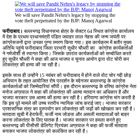
We will save Pandit Nehru's legacy by stopping the
vote theft perpetrated by the BJP: Manoj Agarwal
फरीदाबाद।
बल्लभगढ़ विधानसभा क्षेत्र के सेक्टर 64 स्थित कांग्रेस कार्यालय
में देश के प्रथम प्रधानमंत्री पंडित जवाहर लाल नेहरू की जन्म जयंती पर
कांग्रेसजनों द्वारा उनका पुण्य स्मरण किया गया। इस कार्यक्रम में बतौर मुख्य
अतिथि पहुंचे फरीदाबाद जिला प्रभारी सुधीर चौधरी का कांग्रेस कार्यकर्ताओं
ने गर्मजोशी से स्वागत किया। जिसके उपरांत कार्यकर्ताओं को सम्बोधित करते
हुए सुधीर चौधरी ने कहा की आज भाजपा व चुनाव आयोग द्वारा वोट चोरी कर
लोकतंत्र की हत्या की जा रही है।
इसके साथ ही उन्होंने 15 नवंबर को फरीदाबाद में होने वाले वोट चोर गद्दी छोड़
अभियान के तहत आयोजित रोष प्रदर्शन के मद्देनजर बल्लभगढ़ के कांग्रेस
कार्यकर्ताओं को जिम्मेदारियां सौंपी। इस दौरान बल्लभगढ़ के वरिष्ठ कांग्रेस नेता
मनोज अग्रवाल ने कहा की लोकतंत्र की आत्मा मतदान का अधिकार है और
भाजपा सरकार उस आत्मा की हत्या कर रही है। हरियाणा कांग्रेस मांग करती है
कि इस पूरे मामले की उच्च स्तरीय न्यायिक जांच कराई जाए। भाजपा सरकार
प्रशासनिक तंत्र का दुरुपयोग कर लोकतंत्र की जड़ों को खोखला कर रही है।
मतदाता सूची में हेराफेरी, फर्जी नाम जोडऩा और असली मतदाताओं को बाहर
करना लोकतंत्र के लिए घातक है। भाजपा सरकार पर हमला करते हुए
बल्लभगढ़ की पीसीसी डेलिगेट प्रियंका अग्रवाल ने कहा की फर्जी मतदाता
बनाकर भाजपा लोकतंत्र को कलंकित कर रही है।