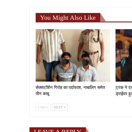
You Might Also Like
सेक्सटॉर्शन गिरोह का पर्दाफाश, नाबालिग समेत
ट्रक ने द
तीन काबू
ड्राईवर हु
PREV
NEXT
LEAVE A REPLY