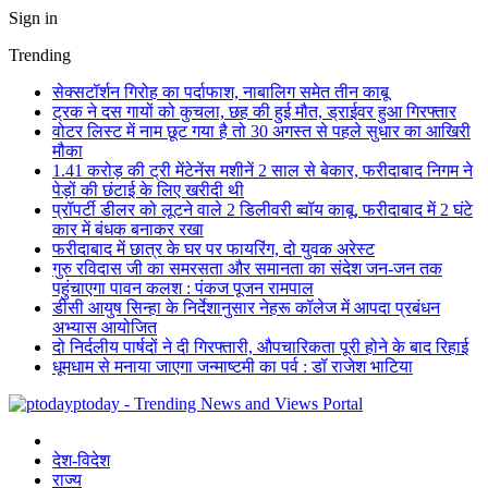
Sign in
Trending
सेक्सटॉर्शन गिरोह का पर्दाफाश, नाबालिग समेत तीन काबू
ट्रक ने दस गायों को कुचला, छह की हुई मौत, ड्राईवर हुआ गिरफ्तार
वोटर लिस्ट में नाम छूट गया है तो 30 अगस्त से पहले सुधार का आखिरी
मौका
1.41 करोड़ की ट्री मेंटेनेंस मशीनें 2 साल से बेकार, फरीदाबाद निगम ने
पेड़ों की छंटाई के लिए खरीदी थी
प्रॉपर्टी डीलर को लूटने वाले 2 डिलीवरी ब्वॉय काबू, फरीदाबाद में 2 घंटे
कार में बंधक बनाकर रखा
फरीदाबाद में छात्र के घर पर फायरिंग, दो युवक अरेस्ट
गुरु रविदास जी का समरसता और समानता का संदेश जन-जन तक
पहुंचाएगा पावन कलश : पंकज पूजन रामपाल
डीसी आयुष सिन्हा के निर्देशानुसार नेहरू कॉलेज में आपदा प्रबंधन
अभ्यास आयोजित
दो निर्दलीय पार्षदों ने दी गिरफ्तारी, औपचारिकता पूरी होने के बाद रिहाई
धूमधाम से मनाया जाएगा जन्माष्टमी का पर्व : डॉ राजेश भाटिया
ptoday - Trending News and Views Portal
देश-विदेश
राज्य