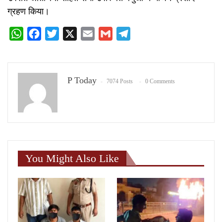
ग्रहण किया।
WhatsApp
Facebook
Twitter
X
Email
Gmail
Telegram
P Today
7074 Posts
0 Comments
You Might Also Like