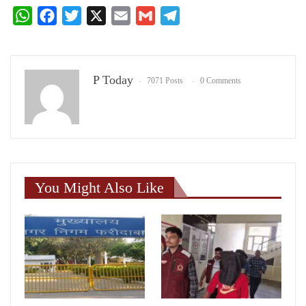
WhatsApp
Facebook
Twitter
X
Email
Gmail
Telegram
P Today
7071 Posts
0 Comments
You Might Also Like