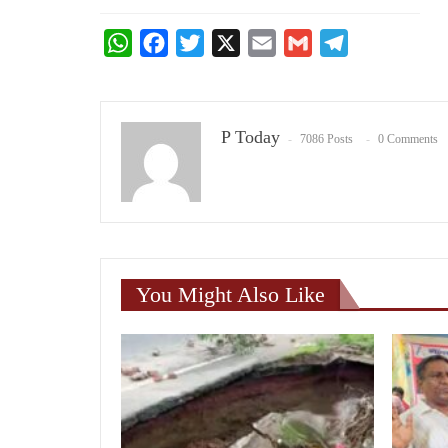
WhatsApp
Facebook
Twitter
X
Email
Gmail
Telegram
P Today
7086 Posts
0 Comments
You Might Also Like