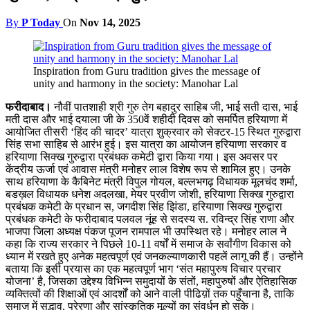
By
P Today
On
Nov 14, 2025
Inspiration from Guru tradition gives the message of
unity and harmony in the society: Manohar Lal
फरीदाबाद।
नौवीं पातशाही श्री गुरु तेग बहादुर साहिब जी, भाई सती दास, भाई
मती दास और भाई दयाला जी के 350वें शहीदी दिवस को समर्पित हरियाणा में
आयोजित तीसरी ‘हिंद की चादर’ यात्रा शुक्रवार को सेक्टर-15 स्थित गुरुद्वारा
सिंह सभा साहिब से आरंभ हुई। इस यात्रा का आयोजन हरियाणा सरकार व
हरियाणा सिक्ख गुरुद्वारा प्रबंधक कमेटी द्वारा किया गया। इस अवसर पर
केंद्रीय ऊर्जा एवं आवास मंत्री मनोहर लाल विशेष रूप से शामिल हुए। उनके
साथ हरियाणा के कैबिनेट मंत्री विपुल गोयल, बल्लभगढ़ विधायक मूलचंद शर्मा,
बडख़ल विधायक धनेश अदलखा, मेयर प्रवीण जोशी, हरियाणा सिक्ख गुरुद्वारा
प्रबंधक कमेटी के प्रधान स, जगदीश सिंह झिंडा, हरियाणा सिक्ख गुरुद्वारा
प्रबंधक कमेटी के फरीदाबाद पलवल नूंह से सदस्य स. रविन्द्र सिंह राणा और
भाजपा जिला अध्यक्ष पंकज पूजन रामपाल भी उपस्थित रहे। मनोहर लाल ने
कहा कि राज्य सरकार ने पिछले 10-11 वर्षों में समाज के सर्वांगीण विकास को
ध्यान में रखते हुए अनेक महत्वपूर्ण एवं जनकल्याणकारी पहलें लागू की हैं। उन्होंने
बताया कि इसी प्रयास का एक महत्वपूर्ण भाग ‘संत महापुरुष विचार प्रचार
योजना’ है, जिसका उद्देश्य विभिन्न समुदायों के संतों, महापुरुषों और ऐतिहासिक
व्यक्तित्वों की शिक्षाओं एवं आदर्शों को आने वाली पीढिय़ों तक पहुँचाना है, ताकि
समाज में सद्भाव, प्रेरणा और सांस्कृतिक मूल्यों का संवर्धन हो सके।