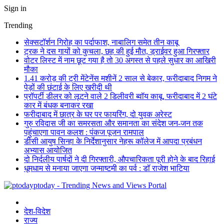
Sign in
Trending
सेक्सटॉर्शन गिरोह का पर्दाफाश, नाबालिग समेत तीन काबू
ट्रक ने दस गायों को कुचला, छह की हुई मौत, ड्राईवर हुआ गिरफ्तार
वोटर लिस्ट में नाम छूट गया है तो 30 अगस्त से पहले सुधार का आखिरी
मौका
1.41 करोड़ की ट्री मेंटेनेंस मशीनें 2 साल से बेकार, फरीदाबाद निगम ने
पेड़ों की छंटाई के लिए खरीदी थी
प्रॉपर्टी डीलर को लूटने वाले 2 डिलीवरी ब्वॉय काबू, फरीदाबाद में 2 घंटे
कार में बंधक बनाकर रखा
फरीदाबाद में छात्र के घर पर फायरिंग, दो युवक अरेस्ट
गुरु रविदास जी का समरसता और समानता का संदेश जन-जन तक
पहुंचाएगा पावन कलश : पंकज पूजन रामपाल
डीसी आयुष सिन्हा के निर्देशानुसार नेहरू कॉलेज में आपदा प्रबंधन
अभ्यास आयोजित
दो निर्दलीय पार्षदों ने दी गिरफ्तारी, औपचारिकता पूरी होने के बाद रिहाई
धूमधाम से मनाया जाएगा जन्माष्टमी का पर्व : डॉ राजेश भाटिया
ptoday - Trending News and Views Portal
देश-विदेश
राज्य