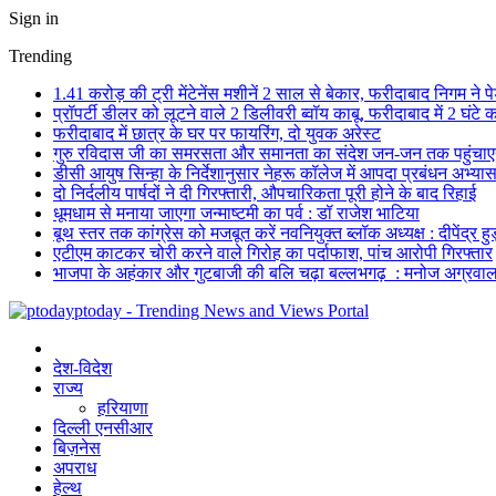
Sign in
Trending
1.41 करोड़ की ट्री मेंटेनेंस मशीनें 2 साल से बेकार, फरीदाबाद निगम ने प
प्रॉपर्टी डीलर को लूटने वाले 2 डिलीवरी ब्वॉय काबू, फरीदाबाद में 2 घंटे
फरीदाबाद में छात्र के घर पर फायरिंग, दो युवक अरेस्ट
गुरु रविदास जी का समरसता और समानता का संदेश जन-जन तक पहुंचा
डीसी आयुष सिन्हा के निर्देशानुसार नेहरू कॉलेज में आपदा प्रबंधन अभ्
दो निर्दलीय पार्षदों ने दी गिरफ्तारी, औपचारिकता पूरी होने के बाद रिहाई
धूमधाम से मनाया जाएगा जन्माष्टमी का पर्व : डॉ राजेश भाटिया
बूथ स्तर तक कांग्रेस को मजबूत करें नवनियुक्त ब्लॉक अध्यक्ष : दीपेंद्र हु
एटीएम काटकर चोरी करने वाले गिरोह का पर्दाफाश, पांच आरोपी गिरफ्तार
भाजपा के अहंकार और गुटबाजी की बलि चढ़ा बल्लभगढ़ : मनोज अग्रवा
ptoday - Trending News and Views Portal
देश-विदेश
राज्य
हरियाणा
दिल्ली एनसीआर
बिज़नेस
अपराध
हेल्थ