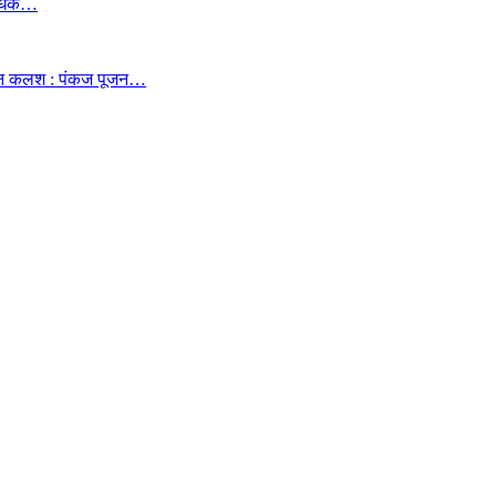
ं बंधक…
ावन कलश : पंकज पूजन…