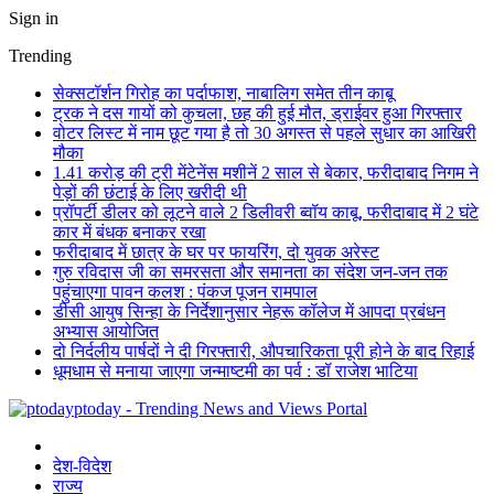
Sign in
Trending
सेक्सटॉर्शन गिरोह का पर्दाफाश, नाबालिग समेत तीन काबू
ट्रक ने दस गायों को कुचला, छह की हुई मौत, ड्राईवर हुआ गिरफ्तार
वोटर लिस्ट में नाम छूट गया है तो 30 अगस्त से पहले सुधार का आखिरी
मौका
1.41 करोड़ की ट्री मेंटेनेंस मशीनें 2 साल से बेकार, फरीदाबाद निगम ने
पेड़ों की छंटाई के लिए खरीदी थी
प्रॉपर्टी डीलर को लूटने वाले 2 डिलीवरी ब्वॉय काबू, फरीदाबाद में 2 घंटे
कार में बंधक बनाकर रखा
फरीदाबाद में छात्र के घर पर फायरिंग, दो युवक अरेस्ट
गुरु रविदास जी का समरसता और समानता का संदेश जन-जन तक
पहुंचाएगा पावन कलश : पंकज पूजन रामपाल
डीसी आयुष सिन्हा के निर्देशानुसार नेहरू कॉलेज में आपदा प्रबंधन
अभ्यास आयोजित
दो निर्दलीय पार्षदों ने दी गिरफ्तारी, औपचारिकता पूरी होने के बाद रिहाई
धूमधाम से मनाया जाएगा जन्माष्टमी का पर्व : डॉ राजेश भाटिया
ptoday - Trending News and Views Portal
देश-विदेश
राज्य