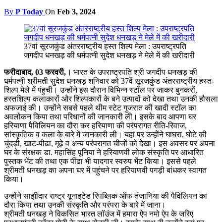
By
P Today
On
Feb 3, 2024
37वां सूरजकुंड अंतरराष्ट्रीय हस्त शिल्प मेला : उपराष्ट्रपति
जगदीप धनखड़ की धर्मपत्नी सुदेश धनखड़ ने मेले में की खरीदारी
फरीदाबाद, 03 फरवरी,
।
भारत के उपराष्ट्रपति श्री जगदीप धनखड़ की
धर्मपत्नी श्रीमती सुदेश धनखड़ शनिवार को 37वें सूरजकुंड अंतरराष्ट्रीय हस्त-
शिल्प मेले में पंहुची। उन्होंने इस दौरान विभिन्न स्टॉल पर जाकर बुनकरों,
हस्तशिल्प कलाकारों और शिल्पकारों के बने उत्पादों को देखा तथा उनकी हौसला
अफजाई की। उन्होंने सबसे पहले थीम स्टेट गुजरात की खादी स्टॉल का
अवलोकन किया तथा परिधानों की जानकारी ली। इसके बाद आपणा घर
हरियाणा पैविलियन का दौरा कर हरियाणा की परंपरागत रीति-रिवाज,
सांस्कृतिक व कला के बारे में जानकारी ली। यहां पर उन्होंने घाघरा, घोटे की
चुंदड़ी, खाट-पीढा, मूढ़े व अन्य परंपरागत चीजों को देखा। इस अवसर पर अपना
घर के संरक्षक डा. महासिंह पूनिया ने हरियाणवी लोक संस्कृति पर आधारित
पुस्तक भेंट की तथा एक पींढा भी यादगार स्वरुप भेंट किया। इससे पहले
श्रीमती धनखड़ का अपना घर में पहुंचने पर हरियाणवी पगड़ी बांधकर स्वागत
किया।
उन्होंने साझीदार राष्ट्र यूनाइटेड रिपब्लिक ऑफ तंजानिया की पैविलियन का
दौरा किया तथा उनकी संस्कृति और परंपरा के बारे में जाना।
श्रीमती धनखड़ ने विकसित भारत लॉउंज में हमारा ऐप नमो ऐप के जरिए